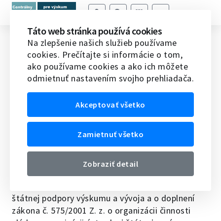
Táto web stránka používá cookies
Aktivity v oblasti rozvoja ľudských
Na zlepšenie našich služieb používame
cookies. Prečítajte si informácie o tom,
zdrojov vedeckých pobytov v
ako používame cookies a ako ich môžete
zahraničí v r. 2014 v rámci národnej
odmietnuť nastavením svojho prehliadača.
grantovej schémy na podporu
výskumu a vývoja
Akceptovať všetko
Domov
Dotácie na vedecko-technické služby
Zamietnuť všetko
Aktivity v oblasti rozvoja ľudských zdrojov vedeckých
pobytov v zahraničí v r. 2014 v rámci národnej grantovej
schémy na podporu výskumu a vývoja
Zobraziť detail
Podľa § 8a zákona č. 172/2005 Z. z. o organizácii
štátnej podpory výskumu a vývoja a o doplnení
zákona č. 575/2001 Z. z. o organizácii činnosti