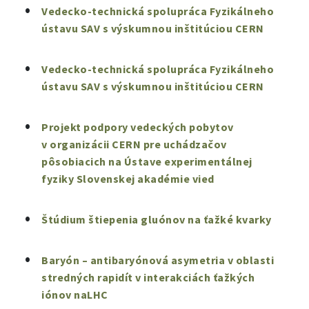
Vedecko-technická spolupráca Fyzikálneho
ústavu SAV s výskumnou inštitúciou CERN
Vedecko-technická spolupráca Fyzikálneho
ústavu SAV s výskumnou inštitúciou CERN
Projekt podpory vedeckých pobytov
v organizácii CERN pre uchádzačov
pôsobiacich na Ústave experimentálnej
fyziky Slovenskej akadémie vied
Štúdium štiepenia gluónov na ťažké kvarky
Baryón – antibaryónová asymetria v oblasti
stredných rapidít v interakciách ťažkých
iónov naLHC