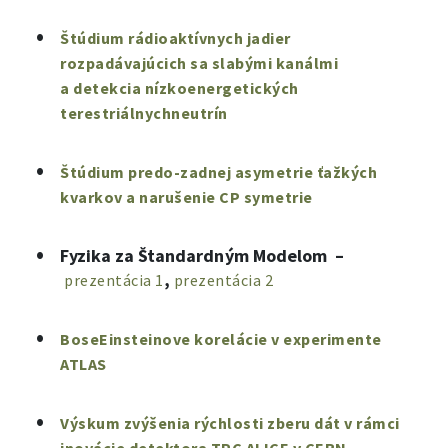
Štúdium rádioaktívnych jadier
rozpadávajúcich sa slabými kanálmi
a detekcia nízkoenergetických
terestriálnychneutrín
Štúdium predo-zadnej asymetrie ťažkých
kvarkov a narušenie CP symetrie
Fyzika za Štandardným Modelom
–
,
prezentácia 1
prezentácia 2
BoseEinsteinove korelácie v experimente
ATLAS
Výskum zvýšenia rýchlosti zberu dát v rámci