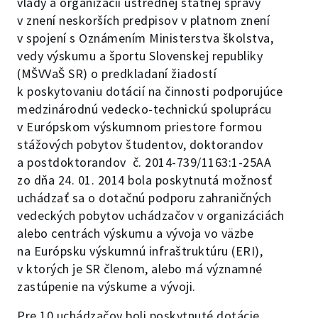
vlády a organizácii ústrednej štátnej správy
v znení neskorších predpisov v platnom znení
v spojení s Oznámením Ministerstva školstva,
vedy výskumu a športu Slovenskej republiky
(MŠVVaŠ SR) o predkladaní žiadostí
k poskytovaniu dotácií na činnosti podporujúce
medzinárodnú vedecko-technickú spoluprácu
v Európskom výskumnom priestore formou
stážových pobytov študentov, doktorandov
a postdoktorandov č. 2014-739/1163:1-25AA
zo dňa 24. 01. 2014 bola poskytnutá možnosť
uchádzať sa o dotačnú podporu zahraničných
vedeckých pobytov uchádzačov v organizáciách
alebo centrách výskumu a vývoja vo väzbe
na Európsku výskumnú infraštruktúru (ERI),
v ktorých je SR členom, alebo má významné
zastúpenie na výskume a vývoji.
Pre 10 uchádzačov boli poskytnuté dotácie