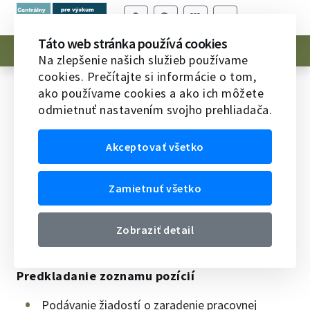
Táto web stránka používá cookies
Metodika vypĺňania žiadostí a kritériá
Na zlepšenie našich služieb používame
cookies. Prečítajte si informácie o tom,
Metodika vypĺňania žiadostí a
ako používame cookies a ako ich môžete
odmietnuť nastavením svojho prehliadača.
kritériá
Domov
Podporná schéma Návraty
Metodika
Akceptovať všetko
vypĺňania žiadostí a kritériá
Zamietnuť všetko
Pri vypĺňaní žiadosti o zaradenie pracovnej pozície
do schémy a formulára projektu uvádza žiadateľ
odbor vedy a výskumu podľa
,
Zobraziť detail
Smernice č. 27/2006-R
ktorú vydalo Ministerstvo školstva SR.
Predkladanie zoznamu pozícií
Podávanie žiadostí o zaradenie pracovnej