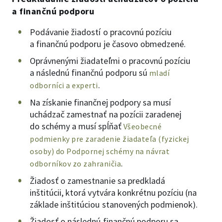
a finančnú podporu
Podávanie žiadostí o pracovnú pozíciu
a finančnú podporu je časovo obmedzené.
Oprávnenými žiadateľmi o pracovnú pozíciu
a následnú finančnú podporu sú
mladí
.
odborníci a experti
Na získanie finančnej podpory sa musí
uchádzač zamestnať na pozícii zaradenej
do schémy a musí spĺňať
Všeobecné
podmienky pre zaradenie žiadateľa (fyzickej
osoby) do Podpornej schémy na návrat
.
odborníkov zo zahraničia
Žiadosť o zamestnanie sa predkladá
inštitúcii, ktorá vytvára konkrétnu pozíciu (na
základe inštitúciou stanovených podmienok).
Žiadosť o následnú finančnú podporu sa