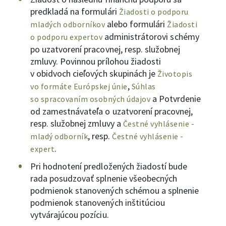
predkladá na formulári
Žiadosti o podporu
alebo formulári
mladých odborníkov
Žiadosti
administrátorovi schémy
o podporu expertov
po uzatvorení pracovnej, resp. služobnej
zmluvy. Povinnou prílohou žiadosti
v obidvoch cieľových skupinách je
Životopis
,
vo formáte Európskej únie
Súhlas
a Potvrdenie
so spracovaním osobných údajov
od zamestnávateľa o uzatvorení pracovnej,
resp. služobnej zmluvy a
Čestné vyhlásenie -
, resp.
mladý odborník
Čestné vyhlásenie -
.
expert
Pri hodnotení predložených žiadostí bude
rada posudzovať splnenie všeobecných
podmienok stanovených schémou a splnenie
podmienok stanovených inštitúciou
vytvárajúcou pozíciu.