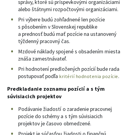
správy, ktoré sú príspevkovými organizáciami
alebo štátnymi rozpočtovými organizáciami.
Pri výbere budú zohľadnené len pozície
s pôsobením v Slovenskej republike
a prednosť budú mať pozície na ustanovený
týždenný pracovný čas.
Mzdové náklady spojené s obsadením miesta
znáša zamestnávateľ.
Pri hodnotení predložených pozícií bude rada
postupovať podľa
.
kritérií hodnotenia pozície
Predkladanie zoznamu pozícií a s tým
súvisiacich projektov
Podávanie žiadostí o zaradenie pracovnej
pozície do schémy a s tým súvisiacich
projektov je časovo obmedzené.
Projekt je súčasťou žiadosti o finančnú