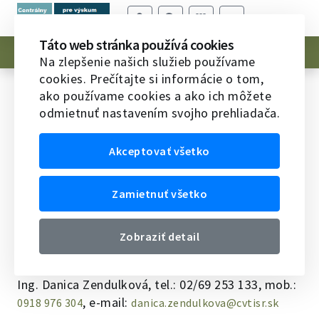
Táto web stránka používá cookies
Kontakty
Na zlepšenie našich služieb používame
cookies. Prečítajte si informácie o tom,
Kontakty
ako používame cookies a ako ich môžete
odmietnuť nastavením svojho prehliadača.
Domov
Hodnotenie spôsobilosti na vykonávanie
VaV
Kontakty
Akceptovať všetko
Kontakt:
Zamietnuť všetko
e-mail:
skcris.admin@cvtisr.sk
Mgr. Boris Rysuľa, tel.: 02/69 253 135, e-
Zobraziť detail
mail:
boris.rysula@cvtisr.sk
Ing. Danica Zendulková, tel.: 02/69 253 133, mob.:
, e-mail:
0918 976 304
danica.zendulkova@cvtisr.sk