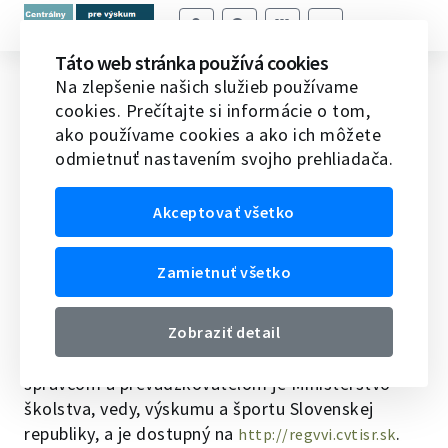
Táto web stránka používá cookies
Register verejných výskumných
Na zlepšenie našich služieb používame
cookies. Prečítajte si informácie o tom,
inštitúcií
ako používame cookies a ako ich môžete
odmietnuť nastavením svojho prehliadača.
Domov
Register verejných výskumných inštitúcií
V súlade s § 39 zákona č. 243/2017 Z. z. o verejnej
Akceptovať všetko
výskumnej inštitúcii a o zmene a doplnení
niektorých zákonov je Register verejných
Zamietnuť všetko
výskumných inštitúcií (Register VVI) verejným
zoznamom, ktorý obsahuje údaje o verejných
výskumných inštitúciách. Register VVI je
Zobraziť detail
informačný systém verejnej správy, ktorého
správcom a prevádzkovateľom je Ministerstvo
školstva, vedy, výskumu a športu Slovenskej
republiky, a je dostupný na
.
http://regvvi.cvtisr.sk