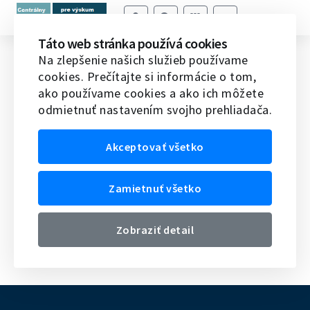
Táto web stránka používá cookies
Správa o dosiahnutých výsledkoch a
Na zlepšenie našich služieb používame
cookies. Prečítajte si informácie o tom,
prínosoch účasti pracovísk SR na
ako používame cookies a ako ich môžete
vedeckom programe CERN za roky
odmietnuť nastavením svojho prehliadača.
2005 - 2007
Akceptovať všetko
Domov
Veda v SR
Strategické dokumenty
Správa o dosiahnutých výsledkoch a prínosoch účasti
pracovísk SR na vedeckom programe CERN za roky 2005 -
Zamietnuť všetko
2007
Zobraziť detail
Správa o dosiahnutých výsledkoch a prínosoch účasti
pracovísk SR na vedeckom programe CERN 2005 - 2007