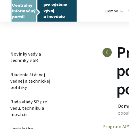
Domov
P
Novinky vedy a
techniky v SR
p
Riadenie štátnej
vednej a technickej
p
politiky
Rada vlády SR pre
Dom
vedu, techniku a
popul
inovácie
Program APVV
Legislatíva