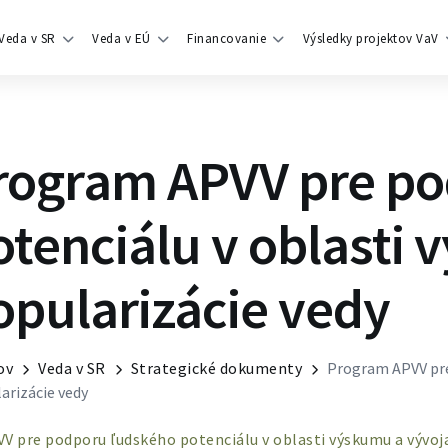
Veda v SR
Veda v EÚ
Financovanie
Výsledky projektov VaV
rogram APVV pre po
otenciálu v oblasti 
opularizácie vedy
ov
Veda v SR
Strategické dokumenty
Program APVV pre
arizácie vedy
 pre podporu ľudského potenciálu v oblasti výskumu a vývoja