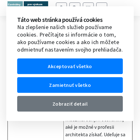
Táto web stránka používá cookies
The Pritzker Architecture Prize
Na zlepšenie našich služieb používame
cookies. Prečítajte si informácie o tom,
Domov
Ocenenia
Medzinárodné ceny
The
ako používame cookies a ako ich môžete
Pritzker Architecture Prize
odmietnuť nastavením svojho prehliadača.
Názov ocenenia
The Pritzker Architecture
Akceptovať všetko
Prize
Informácia o cene
Pritzkerova cena za
Zamietnuť všetko
architektúru, nazývaná tiež
„Nobelovou cenou za
Zobraziť detail
architektúru“, je
najprestížnejším
medzinárodným ocenením,
aké je možné v profesii
architekta získať. Udeľuje sa