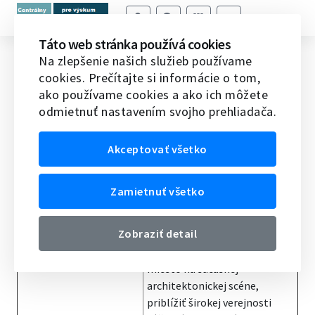
Táto web stránka používá cookies
Architect Award
Na zlepšenie našich služieb používame
cookies. Prečítajte si informácie o tom,
Domov
Ocenenia
Medzinárodné ceny
Architect
ako používame cookies a ako ich môžete
Award
odmietnuť nastavením svojho prehliadača.
Názov ocenenia
Architect Award
Akceptovať všetko
Informácia o cene
Cieľom súťaže o získanie ceny
Architect Award je vzbudiť
Zamietnuť všetko
záujem verejnosti
o architektúru a pomôcť nájsť
Zobraziť detail
študentom a mladým
architektom do 33 rokov
miesto na súčasnej
architektonickej scéne,
priblížiť širokej verejnosti