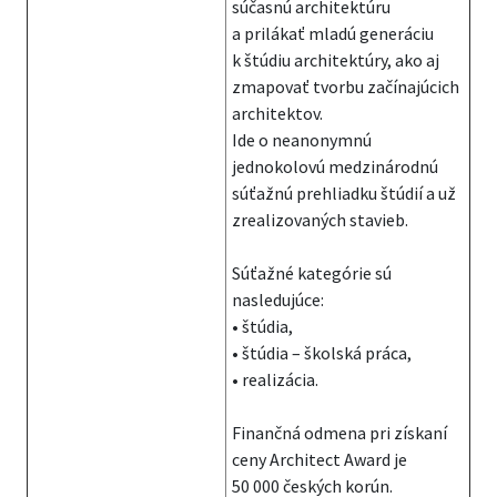
súčasnú architektúru
a prilákať mladú generáciu
k štúdiu architektúry, ako aj
zmapovať tvorbu začínajúcich
architektov.
Ide o neanonymnú
jednokolovú medzinárodnú
súťažnú prehliadku štúdií a už
zrealizovaných stavieb.
Súťažné kategórie sú
nasledujúce:
• štúdia,
• štúdia – školská práca,
• realizácia.
Finančná odmena pri získaní
ceny Architect Award je
50 000 českých korún.