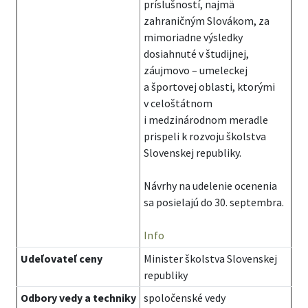
príslušností, najmä
zahraničným Slovákom, za
mimoriadne výsledky
dosiahnuté v študijnej,
záujmovo – umeleckej
a športovej oblasti, ktorými
v celoštátnom
i medzinárodnom meradle
prispeli k rozvoju školstva
Slovenskej republiky.
Návrhy na udelenie ocenenia
sa posielajú do 30. septembra.
Info
Udeľovateľ ceny
Minister školstva Slovenskej
republiky
Odbory vedy a techniky
spoločenské vedy