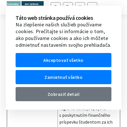
Táto web stránka používá cookies
Cena Rotary klubu Nitra Harmony
Na zlepšenie našich služieb používame
cookies. Prečítajte si informácie o tom,
Domov
Ocenenia
Iné ceny v SR
Cena Rotary
ako používame cookies a ako ich môžete
klubu Nitra Harmony
odmietnuť nastavením svojho prehliadača.
Názov ocenenia
Cena Rotary klubu Nitra
Akceptovať všetko
Harmony
Informácie o cene
Cenu každoročne udeľuje
Zamietnuť všetko
Rotary klub Nitra
Harmony v rámci svojho
Zobraziť detail
projektu podpory vynikajúcich
študentov v nitrianskom
regióne. Cena je spojená
s poskytnutím finančného
príspevku študentom za ich