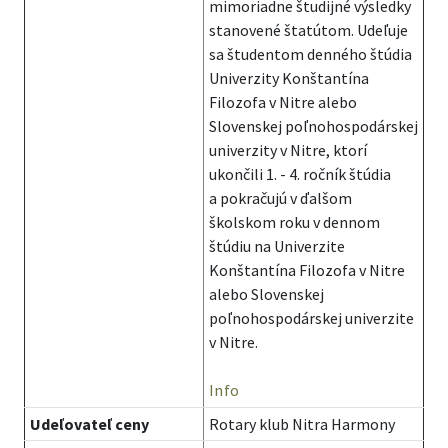
mimoriadne študijné výsledky
stanovené štatútom. Udeľuje
sa študentom denného štúdia
Univerzity Konštantína
Filozofa v Nitre alebo
Slovenskej poľnohospodárskej
univerzity v Nitre, ktorí
ukončili 1. - 4. ročník štúdia
a pokračujú v ďalšom
školskom roku v dennom
štúdiu na Univerzite
Konštantína Filozofa v Nitre
alebo Slovenskej
poľnohospodárskej univerzite
v Nitre.
Info
Udeľovateľ ceny
Rotary klub Nitra Harmony