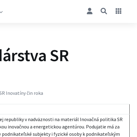
dárstva SR
R Inovatíny čin roka
j republiky v nadväznosti na materiál Inovačná politika SR
nskou inovačnou a energetickou agentúrou. Podujatie má za
e podnikateľské subjekty i fyzické osoby k podnikateľským