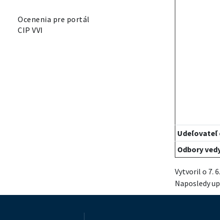
Ocenenia pre portál
CIP VVI
Udeľovateľ
Odbory vedy
Vytvoril o 7.
Naposledy upr