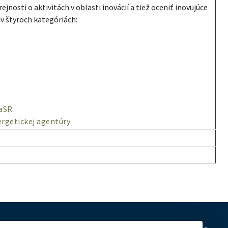
nosti o aktivitách v oblasti inovácií a tiež oceniť inovujúce
 v štyroch kategóriách:
)
vaSR
ergetickej agentúry