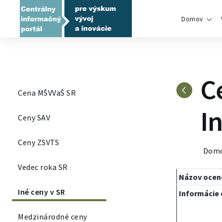
Domov
C
Cena MŠVVaŠ SR
I
Ceny SAV
Ceny ZSVTS
Dom
Vedec roka SR
Názov ocen
Iné ceny v SR
Informácie 
Medzinárodné ceny