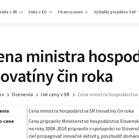
Veda v SR
Veda v EÚ
Financovanie
Výsledky projektov VaV
ena ministra hospo
novatíny čin roka
ov
Ocenenia
Iné ceny v SR
Cena ministra hospodárstva S
enia
Cena ministra hospodárstva SR Inovatíny čin roka
o cene
Cenu pripravilo Ministerstvo hospodárstva Slovenske
na roky 2008-2010 pripravilo v spolupráci so Slove
cieľ propagovať inovačné aktivity, povzbudiť domác