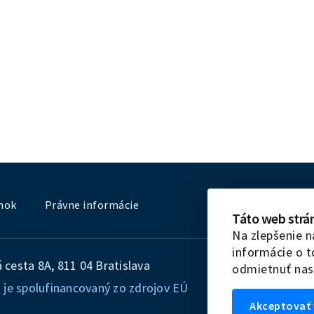
nok
Právne informácie
Táto web strá
Na zlepšenie n
informácie o 
cesta 8A, 811 04 Bratislava
odmietnuť nas
 je spolufinancovaný zo zdrojov EÚ
Akceptovať 