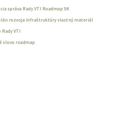
acia správa Rady VTI Roadmap SK
lán rozvoja infraštruktúry vlastný materiál
e Rady VTI
é slovo roadmap