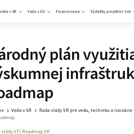
Veda v SR
Veda v EÚ
Financovanie
Výsledky projektov VaV
árodný plán využitia
ýskumnej infraštruk
oadmap
ov
Veda v SR
Rada vlády SR pre vedu, techniku a inovácie
oadmap
y vlády VTI Roadmap SK