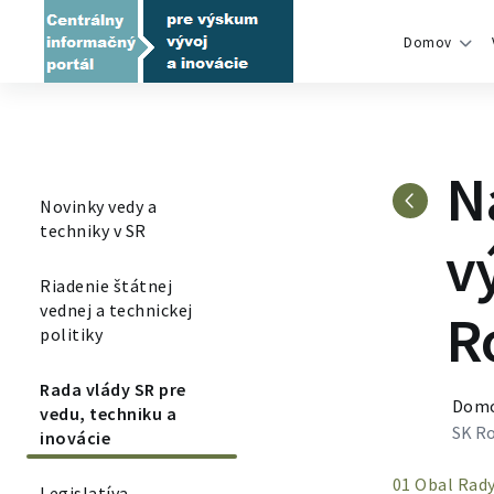
Domov
N
Novinky vedy a
techniky v SR
v
Riadenie štátnej
vednej a technickej
R
politiky
Rada vlády SR pre
Dom
vedu, techniku a
SK R
inovácie
01 Obal Rad
Legislatíva