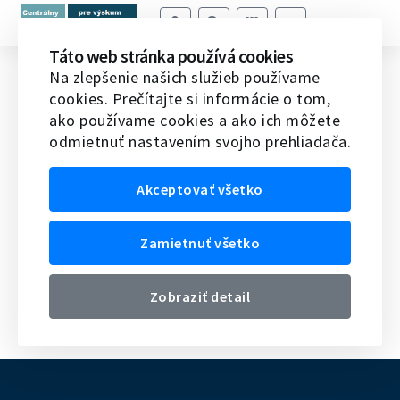
Táto web stránka používá cookies
Audit systému výskumu a inovácií v
Na zlepšenie našich služieb používame
cookies. Prečítajte si informácie o tom,
SR
ako používame cookies a ako ich môžete
odmietnuť nastavením svojho prehliadača.
Domov
Veda v SR
Rada vlády SR pre vedu,
techniku a inovácie
Audit systému výskumu a inovácií v
SR
Akceptovať všetko
1.
Materiál na rokovanie
Zamietnuť všetko
2.
Predkladacia správa
3.
Uznesenie Rady k materiálu Audit systému výskumu
Zobraziť detail
a inovácií v SR prostredníctvom medzinárodnej
inštitúcie