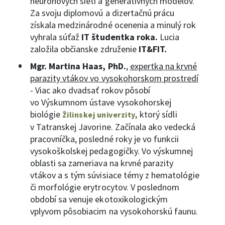
neurónových sietí a generatívnych modelov.
Za svoju diplomovú a dizertačnú prácu
získala medzinárodné ocenenia a minulý rok
vyhrala súťaž
IT študentka roka.
Lucia
založila občianske združenie
IT&FIT.
Mgr. Martina Haas, PhD.
,
expertka na krvné
parazity vtákov vo vysokohorskom prostredí
- Viac ako dvadsať rokov pôsobí
vo Výskumnom ústave vysokohorskej
biológie
ktorý sídli
Žilinskej univerzity,
v Tatranskej Javorine. Začínala ako vedecká
pracovníčka, posledné roky je vo funkcii
vysokoškolskej pedagogičky. Vo výskumnej
oblasti sa zameriava na krvné parazity
vtákov a s tým súvisiace témy z hematológie
či morfológie erytrocytov. V poslednom
období sa venuje ekotoxikologickým
vplyvom pôsobiacim na vysokohorskú faunu.