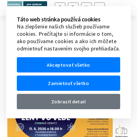
Táto web stránka používá cookies
Ženy vo vede – ZVEDAVÉ DEBATY –
Na zlepšenie našich služieb používame
cookies. Prečítajte si informácie o tom,
Považská Bystrica
ako používame cookies a ako ich môžete
odmietnuť nastavením svojho prehliadača.
Domov
Veda v SR
Novinky vedy a techniky v SR
Ženy vo vede – ZVEDAVÉ DEBATY – Považská Bystrica
Akceptovať všetko
22.05.2026
Zamietnuť všetko
Zobraziť detail