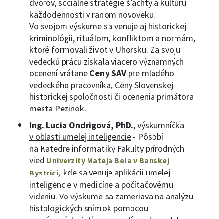
dvorov, sociálne stratégie šľachty a kultúru
každodennosti v ranom novoveku.
Vo svojom výskume sa venuje aj historickej
kriminológii, rituálom, konfliktom a normám,
ktoré formovali život v Uhorsku. Za svoju
vedeckú prácu získala viacero významných
ocenení vrátane
Ceny SAV
pre mladého
vedeckého pracovníka, Ceny Slovenskej
historickej spoločnosti či ocenenia primátora
mesta Pezinok.
Ing. Lucia Ondrigová, PhD.
,
výskumníčka
v oblasti umelej inteligencie
- Pôsobí
na Katedre informatiky Fakulty prírodných
vied
Univerzity Mateja Bela v Banskej
kde sa venuje aplikácii umelej
Bystrici,
inteligencie v medicíne a počítačovému
videniu. Vo výskume sa zameriava na analýzu
histologických snímok pomocou