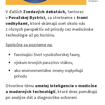
V ďalších
Zvedavých debatách,
tentoraz
v
Považskej Bystrici,
sa stretneme s
tromi
vedkyňami,
ktoré skúmajú svet okolo nás
z rôznych perspektív od prírody cez medicínske
technológie až po históriu.
Spoločne sa pozrieme na:
fascinujúci život vysokohorskej fauny,
výskum krvných parazitov vtákov,
ako environmentálne zmeny ovplyvňujú
prírodu.
Otvoríme tému
umelej inteligencie v medicíne
a moderných technológií
, ktoré dnes pomáhajú
pri analýze dát a diagnostike ochorení.