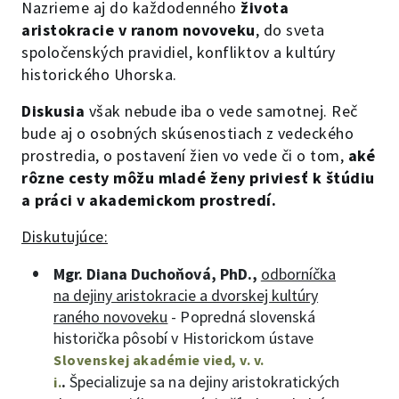
Nazrieme aj do každodenného
života
aristokracie v ranom novoveku
, do sveta
spoločenských pravidiel, konfliktov a kultúry
historického Uhorska.
Diskusia
však nebude iba o vede samotnej. Reč
bude aj o osobných skúsenostiach z vedeckého
prostredia, o postavení žien vo vede či o tom,
aké
rôzne cesty môžu mladé ženy priviesť k štúdiu
a práci v akademickom prostredí.
Diskutujúce:
Mgr. Diana Duchoňová, PhD.,
odborníčka
na dejiny aristokracie a dvorskej kultúry
raného novoveku
- Popredná slovenská
historička pôsobí v Historickom ústave
Slovenskej akadémie vied, v. v.
.
Špecializuje sa na dejiny aristokratických
i.