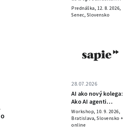
Novinky z CERN-u
Prednáška, 12. 8. 2026,
Senec, Slovensko
28.07.2026
AI ako nový kolega:
Ako AI agenti
zásadne menia
v
Workshop, 10. 9. 2026,
HO
zákaznícku aj
Bratislava, Slovensko +
zamestnaneckú
online
skúsenosť