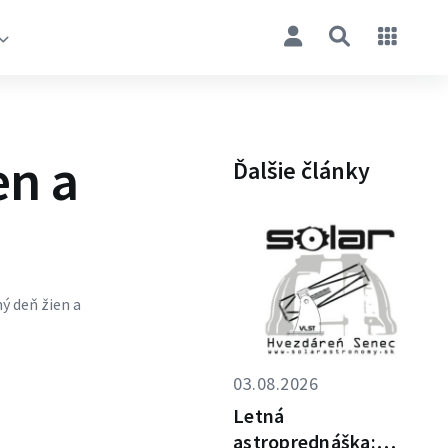
en a
Ďalšie články
 deň žien a
03.08.2026
Letná
astroprednáška: