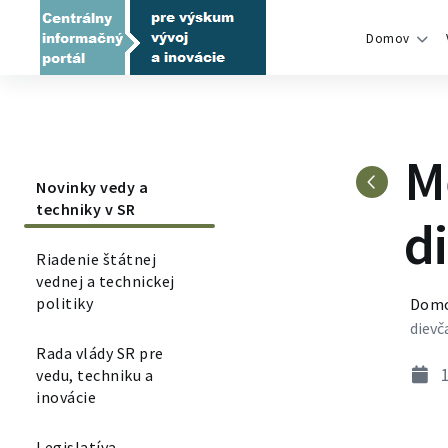
Domov
M
Novinky vedy a
techniky v SR
d
Riadenie štátnej
vednej a technickej
politiky
Dom
dievč
Rada vlády SR pre
1
vedu, techniku a
inovácie
Legislatíva