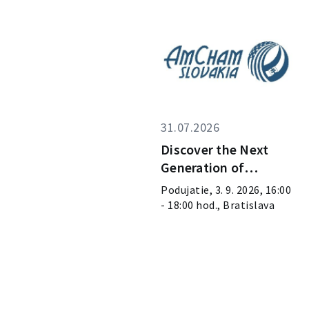
31.07.2026
Discover the Next
Generation of
Innovators - Objavte
Podujatie, 3. 9. 2026, 16:00
novú generáciu
- 18:00 hod., Bratislava
inovátorov