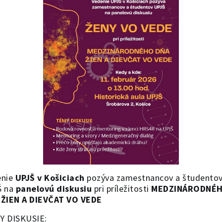
enie
UPJŠ v Košiciach
pozýva zamestnancov a študento
Š na
panelovú diskusiu
pri príležitosti
MEDZINÁRODNÉ
 ŽIEN A DIEVČAT VO VEDE
Y DISKUSIE: