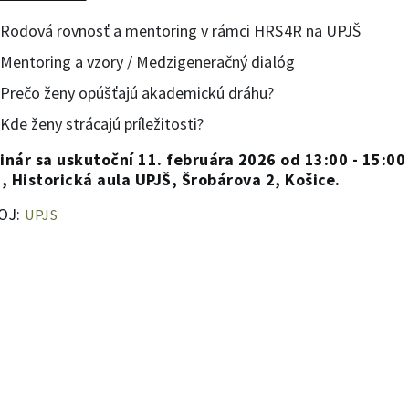
Rodová rovnosť a mentoring v rámci HRS4R na UPJŠ
Mentoring a vzory / Medzigeneračný dialóg
Prečo ženy opúšťajú akademickú dráhu?
Kde ženy strácajú príležitosti?
nár sa uskutoční 11. februára 2026 od 13:00 - 15:00
, Historická aula UPJŠ, Šrobárova 2, Košice.
OJ:
UPJS