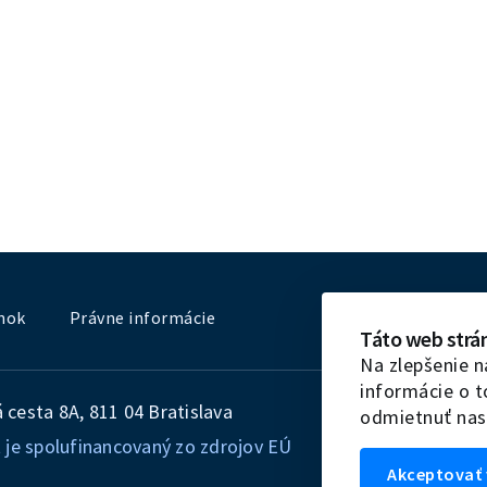
nok
Právne informácie
Táto web strá
Na zlepšenie n
informácie o 
cesta 8A, 811 04 Bratislava
odmietnuť nas
 je spolufinancovaný zo zdrojov EÚ
Akceptovať 