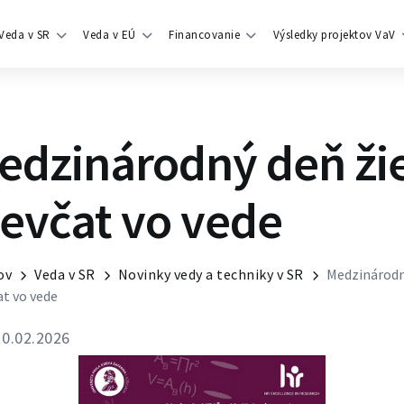
Veda v SR
Veda v EÚ
Financovanie
Výsledky projektov VaV
edzinárodný deň ži
ievčat vo vede
ov
Veda v SR
Novinky vedy a techniky v SR
Medzinárodný
at vo vede
0.02.2026