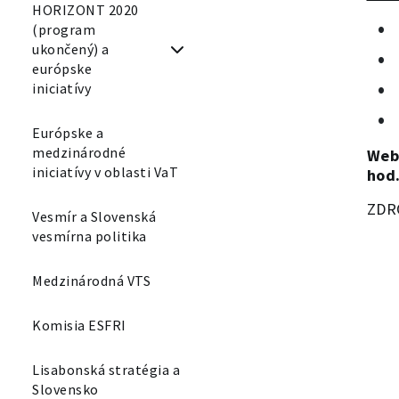
HORIZONT 2020
(program
ukončený) a
európske
iniciatívy
Európske a
medzinárodné
Webi
iniciatívy v oblasti VaT
hod.
ZDR
Vesmír a Slovenská
vesmírna politika
Medzinárodná VTS
Komisia ESFRI
Lisabonská stratégia a
Slovensko