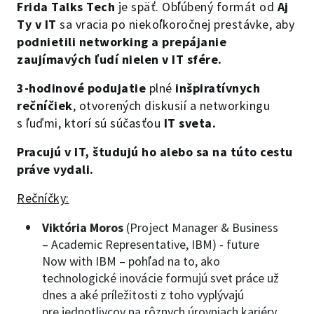
Frida Talks Tech
je späť. Obľúbený formát od
Aj
Ty v IT
sa vracia po niekoľkoročnej prestávke, aby
podnietili networking a prepájanie
zaujímavých ľudí nielen v IT sfére.
3-hodinové podujatie
plné
inšpiratívnych
rečníčiek
, otvorených diskusií a networkingu
s ľuďmi, ktorí sú súčasťou
IT sveta.
Pracujú v IT, študujú ho alebo sa na túto cestu
práve vydali.
Rečníčky:
Viktória Moros
(Project Manager & Business
– Academic Representative, IBM) - future
Now with IBM – pohľad na to, ako
technologické inovácie formujú svet práce už
dnes a aké príležitosti z toho vyplývajú
pre jednotlivcov na rôznych úrovniach kariéry.