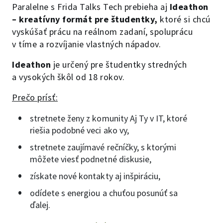
Paralelne s Frida Talks Tech prebieha aj
Ideathon
– kreatívny formát pre študentky,
ktoré si chcú
vyskúšať prácu na reálnom zadaní, spoluprácu
v tíme a rozvíjanie vlastných nápadov.
Ideathon
je určený pre študentky stredných
a vysokých škôl od 18 rokov.
Prečo prísť:
stretnete ženy z komunity Aj Ty v IT, ktoré
riešia podobné veci ako vy,
stretnete zaujímavé rečníčky, s ktorými
môžete viesť podnetné diskusie,
získate nové kontakty aj inšpiráciu,
odídete s energiou a chuťou posunúť sa
ďalej.