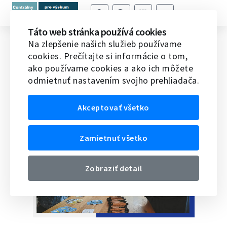
Táto web stránka používá cookies
Frida Talks Tech
Na zlepšenie našich služieb používame
cookies. Prečítajte si informácie o tom,
Domov
Veda v SR
Novinky vedy a techniky v SR
ako používame cookies a ako ich môžete
Frida Talks Tech
odmietnuť nastavením svojho prehliadača.
22.04.2026
Akceptovať všetko
Zamietnuť všetko
Zobraziť detail