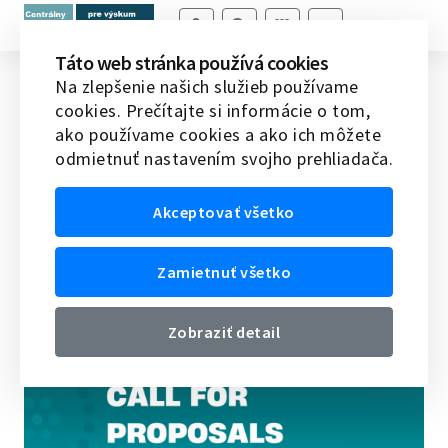
Táto web stránka používá cookies
Podporte zodpovedné inovácie –
Na zlepšenie našich služieb používame
cookies. Prečítajte si informácie o tom,
prihláste sa do 6. otvorenej výzvy
ako používame cookies a ako ich môžete
REINFORCING
odmietnuť nastavením svojho prehliadača.
Domov
Veda v EÚ
Novinky vedy a techniky v EÚ
Akceptovať všetko
Podporte zodpovedné inovácie – prihláste sa do 6.
otvorenej výzvy REINFORCING
Zamietnuť všetko
06.10.2025
Zobraziť detail