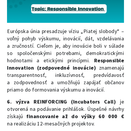
Európska únia presadzuje víziu „Piatej slobody“ –
voľný pohyb výskumu, inovácií, dát, vzdelávania
a zručností. Cieľom je, aby inovácie boli v súlade
so spoločenskými potrebami, demokratickými
hodnotami a etickými princípmi.
Responsible
Innovation (zodpovedné inovácie)
znamenajú
transparentnosť, inkluzívnosť, predvídavosť
a zodpovednosť a umožňujú zapájať občanov
priamo do formovania výskumu a inovácií.
6. výzva REINFORCING (Incubators Call)
je
otvorená na podávanie prihlášok. Úspešné návrhy
získajú
financovanie až do výšky 60 000 €
na realizáciu 12-mesačných projektov.