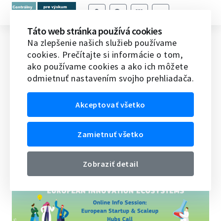
Táto web stránka používá cookies
Pilotná výzva na podporu
Na zlepšenie našich služieb používame
cookies. Prečítajte si informácie o tom,
európskych centier pre startupy a
ako používame cookies a ako ich môžete
scaleupy
odmietnuť nastavením svojho prehliadača.
Domov
Veda v EÚ
Novinky vedy a techniky v EÚ
Akceptovať všetko
Pilotná výzva na podporu európskych centier pre startupy
a scaleupy
Zamietnuť všetko
03.12.2025
Zobraziť detail