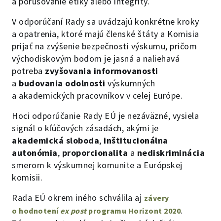
a porušovanie etiky alebo integrity.
V odporúčaní Rady sa uvádzajú konkrétne kroky
a opatrenia, ktoré majú členské štáty a Komisia
prijať na zvýšenie bezpečnosti výskumu, pričom
východiskovým bodom je jasná a naliehavá
potreba
zvyšovania informovanosti
a
budovania odolnosti
výskumných
a akademických pracovníkov v celej Európe.
Hoci odporúčanie Rady EÚ je nezáväzné, vysiela
signál o kľúčových zásadách, akými je
akademická sloboda
,
inštitucionálna
autonómia
,
proporcionalita
a
nediskriminácia
smerom k výskumnej komunite a Európskej
komisii.
Rada EÚ okrem iného schválila aj
závery
.
o hodnotení
ex post
programu Horizont 2020