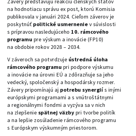
Závery predstavujú reakciu členských štátov
na hodnotiacu správu ex post, ktorú Komisia
publikovala v januári 2024. Cieľom záverov je
poskytnúť
politické usmernenie
v súvislosti
s prípravou nasledujúceho
10. rámcového
programu
pre výskum a inovácie (FP10)
na obdobie rokov 2028 – 2034.
V záveroch sa potvrdzuje
ústredná úloha
rámcového programu
pri podpore výskumu
a inovácie na úrovni EÚ a zdôrazňuje sa jeho
vedecký, spoločenský a hospodársky rozmer.
Závery pripomínajú aj
potrebu synergií
s inými
európskymi programami a s vnútroštátnymi
a regionálnymi fondmi a vyzýva sa v nich
na zlepšenie
spätnej väzby
pri tvorbe politík
a na lepšie zosúladenie rámcového programu
s Európskym výskumným priestorom.