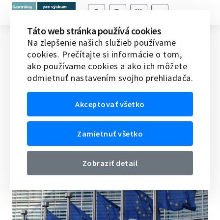
Táto web stránka používá cookies
Odporúčanie o zvýšení bezpečnosti
Na zlepšenie našich služieb používame
cookies. Prečítajte si informácie o tom,
výskumu a Závery o hodnotení
ako používame cookies a ako ich môžete
programu Horizont 2020
odmietnuť nastavením svojho prehliadača.
Domov
Veda v EÚ
Novinky vedy a techniky v EÚ
Akceptovať všetko
Odporúčanie o zvýšení bezpečnosti výskumu a Závery o
hodnotení programu Horizont 2020
Zamietnuť všetko
11.06.2024
Zobraziť detail