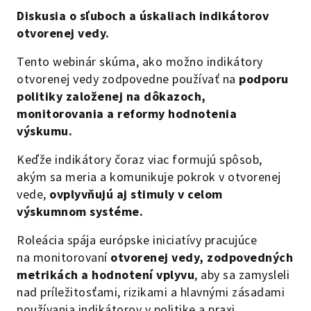
Diskusia o sľuboch a úskaliach indikátorov
otvorenej vedy.
Tento webinár skúma, ako možno indikátory
otvorenej vedy zodpovedne používať na
podporu
politiky založenej na dôkazoch,
monitorovania a reformy hodnotenia
výskumu.
Keďže indikátory čoraz viac formujú spôsob,
akým sa meria a komunikuje pokrok v otvorenej
vede,
ovplyvňujú aj stimuly v celom
výskumnom systéme.
Roleácia spája európske iniciatívy pracujúce
na monitorovaní
otvorenej vedy, zodpovedných
metrikách a hodnotení vplyvu
, aby sa zamysleli
nad príležitosťami, rizikami a hlavnými zásadami
používania indikátorov v politike a praxi.