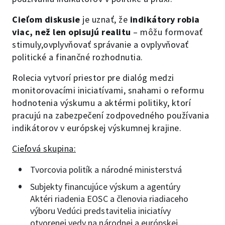
Cieľom diskusie
je uznať, že
indikátory robia
viac, než len opisujú realitu
– môžu formovať
stimuly,ovplyvňovať správanie a ovplyvňovať
politické a finančné rozhodnutia.
Rolecia vytvorí priestor pre dialóg medzi
monitorovacími iniciatívami, snahami o reformu
hodnotenia výskumu a aktérmi politiky, ktorí
pracujú na zabezpečení zodpovedného používania
indikátorov v európskej výskumnej krajine.
Cieľová skupina:
Tvorcovia politík a národné ministerstvá
Subjekty financujúce výskum a agentúry
Aktéri riadenia EOSC a členovia riadiaceho
výboru Vedúci predstavitelia iniciatívy
otvorenej vedy na národnej a európskej