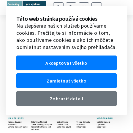
Táto web stránka používá cookies
Meriame otvorenú vedu správnym
Na zlepšenie našich služieb používame
cookies. Prečítajte si informácie o tom,
spôsobom?
ako používame cookies a ako ich môžete
odmietnuť nastavením svojho prehliadača.
Domov
Veda v EÚ
Novinky vedy a techniky v EÚ
Meriame otvorenú vedu správnym spôsobom?
Akceptovať všetko
15.05.2026
Zamietnuť všetko
Zobraziť detail