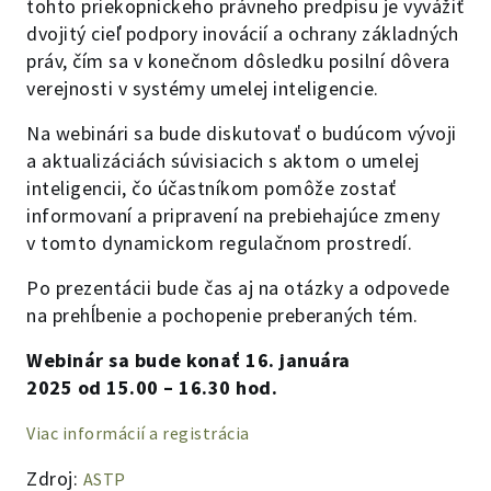
tohto priekopníckeho právneho predpisu je vyvážiť
dvojitý cieľ podpory inovácií a ochrany základných
práv, čím sa v konečnom dôsledku posilní dôvera
verejnosti v systémy umelej inteligencie.
Na webinári sa bude diskutovať o budúcom vývoji
a aktualizáciách súvisiacich s aktom o umelej
inteligencii, čo účastníkom pomôže zostať
informovaní a pripravení na prebiehajúce zmeny
v tomto dynamickom regulačnom prostredí.
Po prezentácii bude čas aj na otázky a odpovede
na prehĺbenie a pochopenie preberaných tém.
Webinár sa bude konať 16. januára
2025 od 15.00 – 16.30 hod.
Viac informácií a registrácia
Zdroj:
ASTP