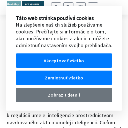
Táto web stránka používá cookies
Legal SIG meeting #4
Na zlepšenie našich služieb používame
cookies. Prečítajte si informácie o tom,
Domov
Veda v EÚ
Novinky vedy a techniky v EÚ
ako používame cookies a ako ich môžete
Legal SIG meeting #4
odmietnuť nastavením svojho prehliadača.
13.12.2024
Akceptovať všetko
Zamietnuť všetko
Zobraziť detail
Európska únia urobila prelomový krok smerom
k regulácii umelej inteligencie prostredníctvom
navrhovaného aktu o umelej inteligencii. Cieľom