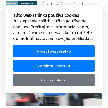
Táto web stránka používá cookies
INTERGEO 2026
Na zlepšenie našich služieb používame
cookies. Prečítajte si informácie o tom,
Domov
Veda v EÚ
Novinky vedy a techniky v EÚ
ako používame cookies a ako ich môžete
INTERGEO 2026
odmietnuť nastavením svojho prehliadača.
09.07.2026
Akceptovať všetko
Zamietnuť všetko
Zobraziť detail