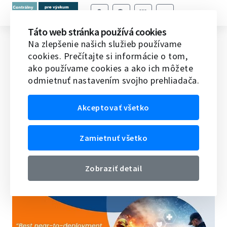
Táto web stránka používá cookies
DIREKTON AWARD 2026
Na zlepšenie našich služieb používame
cookies. Prečítajte si informácie o tom,
Domov
Veda v EÚ
Novinky vedy a techniky v EÚ
ako používame cookies a ako ich môžete
DIREKTON AWARD 2026
odmietnuť nastavením svojho prehliadača.
30.01.2026
Akceptovať všetko
Zamietnuť všetko
Zobraziť detail