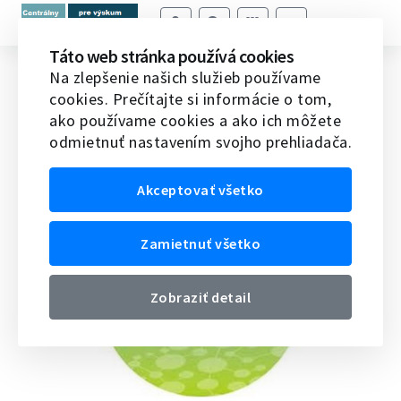
Táto web stránka používá cookies
Novinky vedy a techniky v EÚ
Na zlepšenie našich služieb používame
cookies. Prečítajte si informácie o tom,
Domov
Veda v EÚ
Novinky vedy a techniky v EÚ
ako používame cookies a ako ich môžete
odmietnuť nastavením svojho prehliadača.
Akceptovať všetko
Zamietnuť všetko
Zobraziť detail