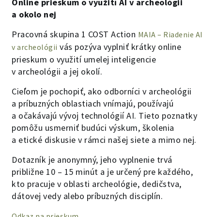
Online prieskum o využití AI v archeológii
a okolo nej
Pracovná skupina 1 COST Action
MAIA – Riadenie AI
vás pozýva vyplniť krátky online
v archeológii
prieskum o využití umelej inteligencie
v archeológii a jej okolí.
Cieľom je pochopiť, ako odborníci v archeológii
a príbuzných oblastiach vnímajú, používajú
a očakávajú vývoj technológií AI. Tieto poznatky
pomôžu usmerniť budúci výskum, školenia
a etické diskusie v rámci našej siete a mimo nej.
Dotazník je anonymný, jeho vyplnenie trvá
približne 10 – 15 minút a je určený pre každého,
kto pracuje v oblasti archeológie, dedičstva,
dátovej vedy alebo príbuzných disciplín.
Odkaz na prieskum