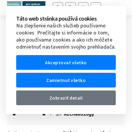
Táto web stránka používá cookies
Online survey on the use of AI
Na zlepšenie našich služieb používame
cookies. Prečítajte si informácie o tom,
in&around Archaeology
ako používame cookies a ako ich môžete
odmietnuť nastavením svojho prehliadača.
Domov
Do pozornosti
Online survey on the use of
AI in&around Archaeology
Akceptovať všetko
02.12.2025
Zamietnuť všetko
Zobraziť detail