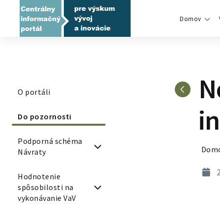
Domov
N
O portáli
in
Do pozornosti
Podporná schéma
Dom
Návraty
2
Hodnotenie
spôsobilosti na
vykonávanie VaV