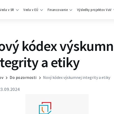
Veda v SR
Veda v EÚ
Financovanie
Výsledky projektov VaV
ový kódex výskumn
tegrity a etiky
ov
Do pozornosti
Nový kódex výskumnej integrity a etiky
3.09.2024