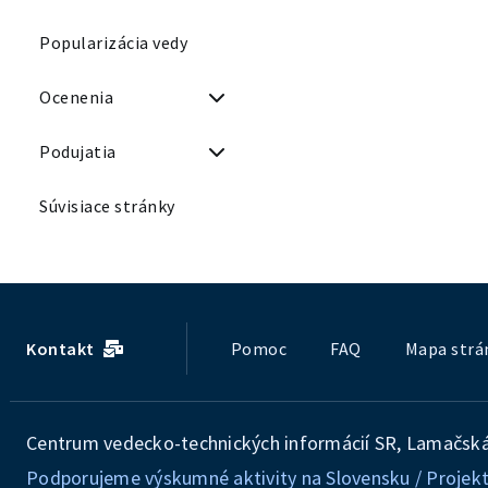
Popularizácia vedy
Ocenenia
Podujatia
Súvisiace stránky
Kontakt
Pomoc
FAQ
Mapa strá
Centrum vedecko-technických informácií SR, Lamačská 
Podporujeme výskumné aktivity na Slovensku / Projekt