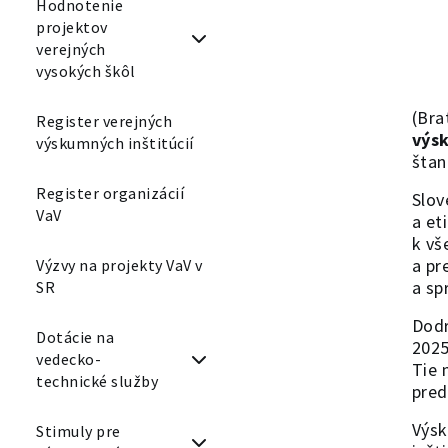
Hodnotenie
projektov
verejných
vysokých škôl
(Bra
Register verejných
výsk
výskumných inštitúcií
štan
Register organizácií
Slov
VaV
a et
k vš
a pr
Výzvy na projekty VaV v
a sp
SR
Dodr
Dotácie na
2025
vedecko-
Tie 
technické služby
pred
Výsk
Stimuly pre