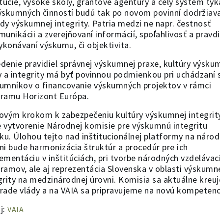
itúcie, vysoké školy, grantové agentúry a celý systém týk
ýskumných činností budú tak po novom povinní dodržiav
dy výskumnej integrity. Patria medzi ne napr. čestnosť
munikácii a zverejňovaní informácií, spoľahlivosť a pravd
vykonávaní výskumu, či objektivita.
denie pravidiel správnej výskumnej praxe, kultúry výsku
y a integrity má byť povinnou podmienkou pri uchádzaní 
umníkov o financovanie výskumných projektov v rámci
ramu Horizont Európa.
ovým krokom k zabezpečeniu kultúry výskumnej integrit
 vytvorenie Národnej komisie pre výskumnú integritu
iku. Úlohou tejto nad inštitucionálnej platformy na národ
ni bude harmonizácia štruktúr a procedúr pre ich
ementáciu v inštitúciách, pri tvorbe národných vzdelávac
ramov, ale aj reprezentácia Slovenska v oblasti výskumn
grity na medzinárodnej úrovni. Komisia sa aktuálne kreuj
rade vlády a na VAIA sa pripravujeme na novú kompetenc
j:
VAIA