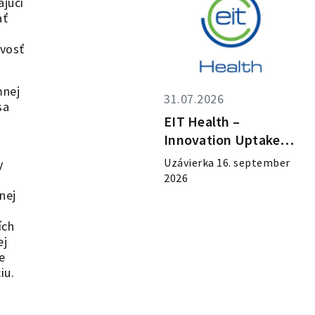
ajúci
ať
ivosť
mnej
31.07.2026
sa
EIT Health –
Innovation Uptake
Call 2026
Uzávierka 16. september
y
2026
nej
ích
ej
e
iu.