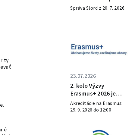
škáluje deep tech
Správa Slord z 20. 7. 2026
spoločnosti?
rity
ievať
23.07.2026
2. kolo Výzvy
Erasmus+ 2026 je
otvorené!
Akreditácie na Erasmus:
e.
29. 9. 2026 do 12:00
mné