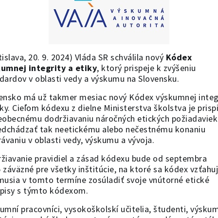
tislava, 20. 9. 2024) Vláda SR schválila nový
Kódex
umnej integrity a etiky
, ktorý prispeje k zvýšeniu
dardov v oblasti vedy a výskumu na Slovensku.
ensko má už takmer mesiac nový Kódex výskumnej integ
iky. Cieľom kódexu z dielne Ministerstva školstva je prisp
eobecnému dodržiavaniu náročných etických požiadaviek
edchádzať tak neetickému alebo nečestnému konaniu
rávaniu v oblasti vedy, výskumu a vývoja.
žiavanie pravidiel a zásad kódexu bude od septembra
 záväzné pre všetky inštitúcie, na ktoré sa kódex vzťahuj
musia v tomto termíne zosúladiť svoje vnútorné etické
pisy s týmto kódexom.
umní pracovníci, vysokoškolskí učitelia, študenti, výsku