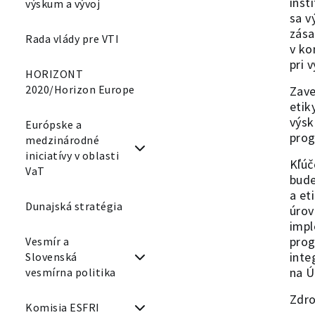
inšt
výskum a vývoj
sa v
zása
Rada vlády pre VTI
v ko
pri 
HORIZONT
2020/Horizon Europe
Zave
etik
výsk
Európske a
prog
medzinárodné
iniciatívy v oblasti
Kľúč
VaT
bude
a et
Dunajská stratégia
úrov
impl
prog
Vesmír a
inte
Slovenská
na Ú
vesmírna politika
Zdro
Komisia ESFRI