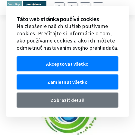
Táto web stránka používá cookies
Granty ITC na konferencie dostupné
Na zlepšenie našich služieb používame
cookies. Prečítajte si informácie o tom,
s Water4Reuse
ako používame cookies a ako ich môžete
odmietnuť nastavením svojho prehliadača.
Domov
Do pozornosti
Granty ITC na konferencie
dostupné s Water4Reuse
Akceptovať všetko
02.06.2026
Zamietnuť všetko
Zobraziť detail