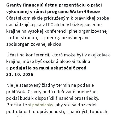
Granty financujú ústnu prezentáciu o práci
vykonanej v rámci programu Water4Reuse
účastníkom akcie pridruženým k právnickej osobe
nachádzajúcej sa v ITC alebo v blízkej susednej
krajine na vysokej konferencii plne organizovanej
treťou stranou, t. j. neorganizovanej ani
spoluorganizovanej akciou.
Účasť na konferencii, ktorá môže byť v akejkoľvek
krajine, môže byť osobná alebo virtuálna
a
podujatie sa musí uskutočniť pred
31. 10. 2026
.
Nie je stanovený žiadny termín na podanie
prihlášok. Granty budú udeľované priebežne,
pokiaľ budú k dispozícii finančné prostriedky.
Prečítajte
, aby ste sa dozvedeli
si podmienky
podrobnosti o oprávnenosti, finančných fondoch